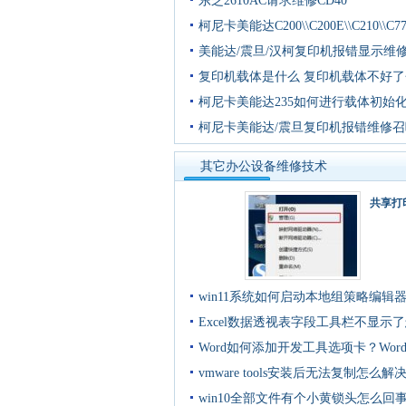
东芝2610AC请求维修CD40
柯尼卡美能达C200\\C200E\\C210\\C77
美能达/震旦/汉柯复印机报错显示维
复印机载体是什么 复印机载体不好
柯尼卡美能达235如何进行载体初始
柯尼卡美能达/震旦复印机报错维修召
其它办公设备维修技术
共享打
win11系统如何启动本地组策略编辑
Excel数据透视表字段工具栏不显示
Word如何添加开发工具选项卡？Wor
vmware tools安装后无法复制怎么解
win10全部文件有个小黄锁头怎么回