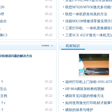
07-12
京瓷FS-1025MFP提示非原装
20\
07-12
联想M7020/M7030激光多
修呼
05-22
联想一体机群发传真的方法
了会出
05-22
佳能MX338维修清零最实用方
化
05-22
三星打印机、一体机更换硒鼓
唤C3
05-22
三星SCX 4521F激光一体机
耗材知识
印机错误问题的解决方法
器？
07-22
福州打印机上门加粉 0591-8378
了怎么
07-22
HP 88A硒鼓加粉教程图解
d文档
07-22
硒鼓常见问题的维修方法
决？v
07-22
如何使用激光打印耗材才能事
事？
07-22
硒鼓的保养与维护