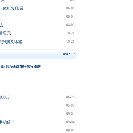
粉盒
11-08
走纸的处
网站
功能一体机复印票
06-04
理
调查
06-04
45
法
04-03
理光复印
后显示
10-21
机出现故
障代
无法扫描复印输
10-21
码:SC5
44
真的可以
HP 88A硒鼓加粉教程图解
吃3D
Systems
推出3D
40
6605
06-26
联想
05-08
lj3700dn
09-04
清零方法
半功倍？
09-04
35
09-04