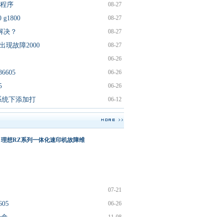
调整程序
08-27
win11你
0 g1800
08-27
的
怎么解决？
08-27
windows
出现故障2000
08-27
许可证只
06-26
允
163
讨论
6605
06-26
win10怎
暂时没有
5
06-26
区
相应内容
么让任务
系统下添加打
06-12
栏一直显
示
130
理想RZ系列一体化速印机故障维
兄弟
3040cn清
零方法
126
07-21
打印机卡
05
06-26
纸或不能