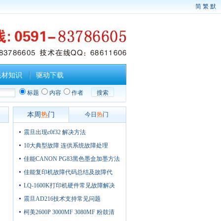
简
繁
默
耗材知识
驱动下载
标题
内容
作者
搜索
本周
热
门
今日
热
门
震旦出现c0f32 解决方法
10大典型故障 连供系统故障处理
佳能CANON PG83黑色墨盒加墨方法
佳能复印机故障代码总结及故障代
LQ-1600K打印机硬件常见故障解决
震旦AD216技术支持常见问题
柯美2600P 3000MF 3080MF 粉鼓清