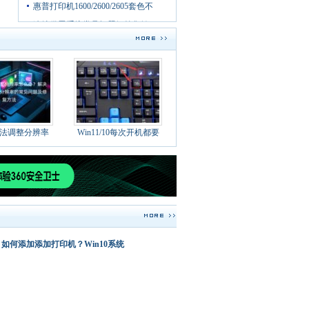
惠普打印机1600/2600/2605套色不
连续供墨系统常见问题解答集锦二
联想一体机群发传真的方法
0无法调整分辨率
Win11/10每次开机都要
Digg
排行
273
佳能复印
如何添加添加打印机？Win10系统
机故障代
码总结及
故
176