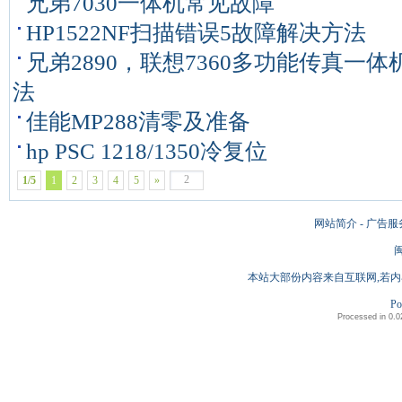
兄弟7030一体机常见故障
HP1522NF扫描错误5故障解决方法
兄弟2890，联想7360多功能传真一
法
佳能MP288清零及准备
hp PSC 1218/1350冷复位
1/5
1
2
3
4
5
»
网站简介 - 广告服
闽
本站大部份内容来自互联网,若内
Po
Processed in 0.0